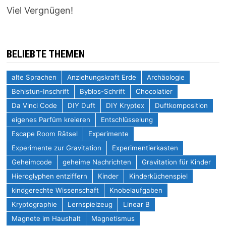
Viel Vergnügen!
BELIEBTE THEMEN
alte Sprachen
Anziehungskraft Erde
Archäologie
Behistun-Inschrift
Byblos-Schrift
Chocolatier
Da Vinci Code
DIY Duft
DIY Kryptex
Duftkomposition
eigenes Parfüm kreieren
Entschlüsselung
Escape Room Rätsel
Experimente
Experimente zur Gravitation
Experimentierkasten
Geheimcode
geheime Nachrichten
Gravitation für Kinder
Hieroglyphen entziffern
Kinder
Kinderküchenspiel
kindgerechte Wissenschaft
Knobelaufgaben
Kryptographie
Lernspielzeug
Linear B
Magnete im Haushalt
Magnetismus