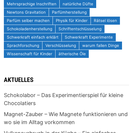
Mehrsprachige Inschriften
natürliche Düfte
Newtons Gravitation
Parfümherstellung
Parfüm selber machen
Physik für Kinder
Rätsel lösen
Schokoladenherstellung
Schriftentschlüsselung
Schwerkraft einfach erklärt
Schwerkraft Experimente
Sprachforschung
Verschlüsselung
warum fallen Dinge
Wissenschaft für Kinder
ätherische Öle
AKTUELLES
Schokolabor – Das Experimentierspiel für kleine
Chocolatiers
Magnet-Zauber – Wie Magnete funktionieren und
wo sie im Alltag vorkommen