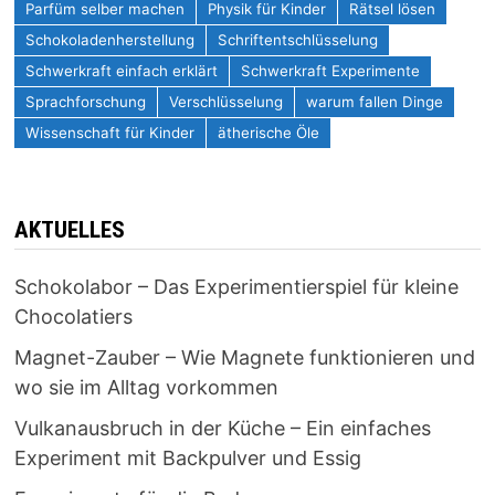
Parfüm selber machen
Physik für Kinder
Rätsel lösen
Schokoladenherstellung
Schriftentschlüsselung
Schwerkraft einfach erklärt
Schwerkraft Experimente
Sprachforschung
Verschlüsselung
warum fallen Dinge
Wissenschaft für Kinder
ätherische Öle
AKTUELLES
Schokolabor – Das Experimentierspiel für kleine
Chocolatiers
Magnet-Zauber – Wie Magnete funktionieren und
wo sie im Alltag vorkommen
Vulkanausbruch in der Küche – Ein einfaches
Experiment mit Backpulver und Essig