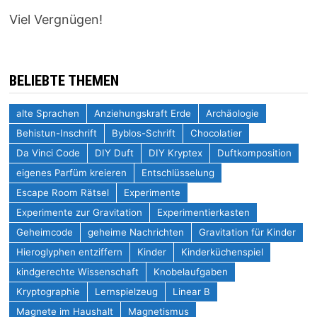
Viel Vergnügen!
BELIEBTE THEMEN
alte Sprachen
Anziehungskraft Erde
Archäologie
Behistun-Inschrift
Byblos-Schrift
Chocolatier
Da Vinci Code
DIY Duft
DIY Kryptex
Duftkomposition
eigenes Parfüm kreieren
Entschlüsselung
Escape Room Rätsel
Experimente
Experimente zur Gravitation
Experimentierkasten
Geheimcode
geheime Nachrichten
Gravitation für Kinder
Hieroglyphen entziffern
Kinder
Kinderküchenspiel
kindgerechte Wissenschaft
Knobelaufgaben
Kryptographie
Lernspielzeug
Linear B
Magnete im Haushalt
Magnetismus