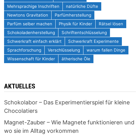
Mehrsprachige Inschriften
natürliche Düfte
Newtons Gravitation
Parfümherstellung
Parfüm selber machen
Physik für Kinder
Rätsel lösen
Schokoladenherstellung
Schriftentschlüsselung
Schwerkraft einfach erklärt
Schwerkraft Experimente
Sprachforschung
Verschlüsselung
warum fallen Dinge
Wissenschaft für Kinder
ätherische Öle
AKTUELLES
Schokolabor – Das Experimentierspiel für kleine
Chocolatiers
Magnet-Zauber – Wie Magnete funktionieren und
wo sie im Alltag vorkommen