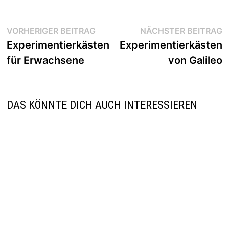
Beitragsnavigation
Vorheriger
N
VORHERIGER BEITRAG
NÄCHSTER BEITRAG
Beitrag:
B
Experimentierkästen
Experimentierkästen
für Erwachsene
von Galileo
DAS KÖNNTE DICH AUCH INTERESSIEREN