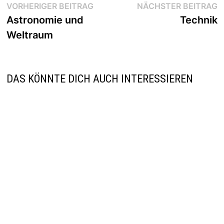
Beitragsnavigation
Vorheriger
N
VORHERIGER BEITRAG
NÄCHSTER BEITRAG
Beitrag:
B
Astronomie und
Technik
Weltraum
DAS KÖNNTE DICH AUCH INTERESSIEREN