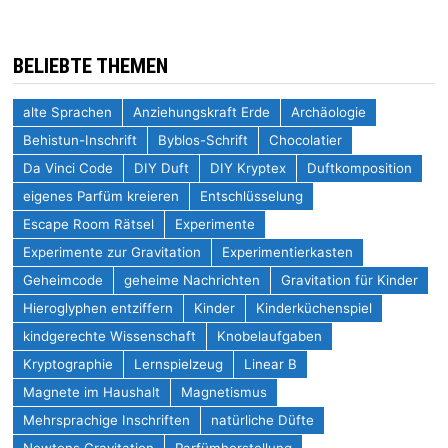
BELIEBTE THEMEN
alte Sprachen
Anziehungskraft Erde
Archäologie
Behistun-Inschrift
Byblos-Schrift
Chocolatier
Da Vinci Code
DIY Duft
DIY Kryptex
Duftkomposition
eigenes Parfüm kreieren
Entschlüsselung
Escape Room Rätsel
Experimente
Experimente zur Gravitation
Experimentierkasten
Geheimcode
geheime Nachrichten
Gravitation für Kinder
Hieroglyphen entziffern
Kinder
Kinderküchenspiel
kindgerechte Wissenschaft
Knobelaufgaben
Kryptographie
Lernspielzeug
Linear B
Magnete im Haushalt
Magnetismus
Mehrsprachige Inschriften
natürliche Düfte
Newtons Gravitation
Parfümherstellung