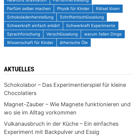
Parfüm selber machen
Physik für Kinder
Rätsel lösen
Schokoladenherstellung
Schriftentschlüsselung
Schwerkraft einfach erklärt
Schwerkraft Experimente
Sprachforschung
Verschlüsselung
warum fallen Dinge
Wissenschaft für Kinder
ätherische Öle
AKTUELLES
Schokolabor – Das Experimentierspiel für kleine
Chocolatiers
Magnet-Zauber – Wie Magnete funktionieren und
wo sie im Alltag vorkommen
Vulkanausbruch in der Küche – Ein einfaches
Experiment mit Backpulver und Essig