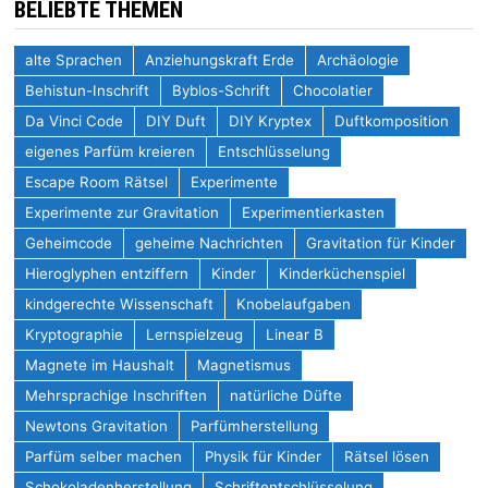
BELIEBTE THEMEN
alte Sprachen
Anziehungskraft Erde
Archäologie
Behistun-Inschrift
Byblos-Schrift
Chocolatier
Da Vinci Code
DIY Duft
DIY Kryptex
Duftkomposition
eigenes Parfüm kreieren
Entschlüsselung
Escape Room Rätsel
Experimente
Experimente zur Gravitation
Experimentierkasten
Geheimcode
geheime Nachrichten
Gravitation für Kinder
Hieroglyphen entziffern
Kinder
Kinderküchenspiel
kindgerechte Wissenschaft
Knobelaufgaben
Kryptographie
Lernspielzeug
Linear B
Magnete im Haushalt
Magnetismus
Mehrsprachige Inschriften
natürliche Düfte
Newtons Gravitation
Parfümherstellung
Parfüm selber machen
Physik für Kinder
Rätsel lösen
Schokoladenherstellung
Schriftentschlüsselung