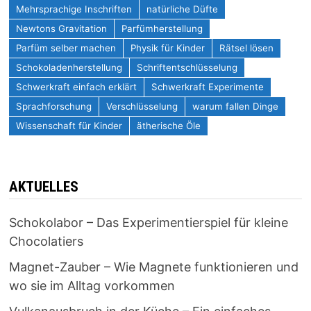
Mehrsprachige Inschriften
natürliche Düfte
Newtons Gravitation
Parfümherstellung
Parfüm selber machen
Physik für Kinder
Rätsel lösen
Schokoladenherstellung
Schriftentschlüsselung
Schwerkraft einfach erklärt
Schwerkraft Experimente
Sprachforschung
Verschlüsselung
warum fallen Dinge
Wissenschaft für Kinder
ätherische Öle
AKTUELLES
Schokolabor – Das Experimentierspiel für kleine
Chocolatiers
Magnet-Zauber – Wie Magnete funktionieren und
wo sie im Alltag vorkommen