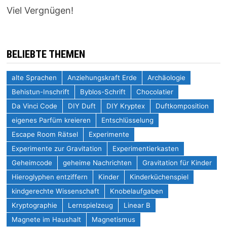
Viel Vergnügen!
BELIEBTE THEMEN
alte Sprachen
Anziehungskraft Erde
Archäologie
Behistun-Inschrift
Byblos-Schrift
Chocolatier
Da Vinci Code
DIY Duft
DIY Kryptex
Duftkomposition
eigenes Parfüm kreieren
Entschlüsselung
Escape Room Rätsel
Experimente
Experimente zur Gravitation
Experimentierkasten
Geheimcode
geheime Nachrichten
Gravitation für Kinder
Hieroglyphen entziffern
Kinder
Kinderküchenspiel
kindgerechte Wissenschaft
Knobelaufgaben
Kryptographie
Lernspielzeug
Linear B
Magnete im Haushalt
Magnetismus