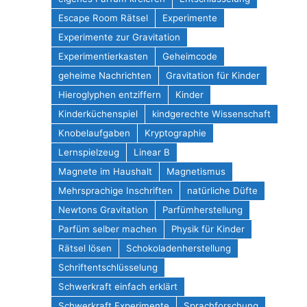
Escape Room Rätsel
Experimente
Experimente zur Gravitation
Experimentierkasten
Geheimcode
geheime Nachrichten
Gravitation für Kinder
Hieroglyphen entziffern
Kinder
Kinderküchenspiel
kindgerechte Wissenschaft
Knobelaufgaben
Kryptographie
Lernspielzeug
Linear B
Magnete im Haushalt
Magnetismus
Mehrsprachige Inschriften
natürliche Düfte
Newtons Gravitation
Parfümherstellung
Parfüm selber machen
Physik für Kinder
Rätsel lösen
Schokoladenherstellung
Schriftentschlüsselung
Schwerkraft einfach erklärt
Schwerkraft Experimente
Sprachforschung