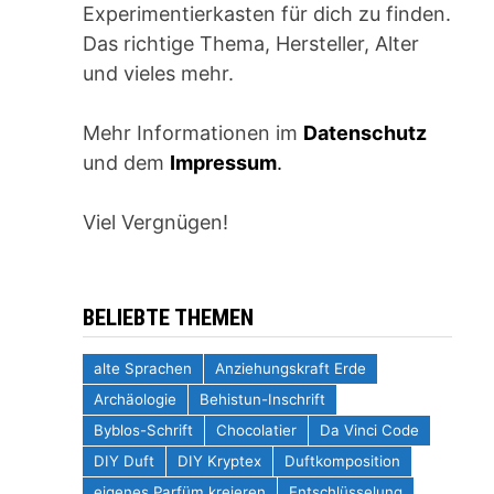
Experimentierkasten für dich zu finden.
Das richtige Thema, Hersteller, Alter
und vieles mehr.
Mehr Informationen im
Datenschutz
und dem
Impressum
.
Viel Vergnügen!
BELIEBTE THEMEN
alte Sprachen
Anziehungskraft Erde
Archäologie
Behistun-Inschrift
Byblos-Schrift
Chocolatier
Da Vinci Code
DIY Duft
DIY Kryptex
Duftkomposition
eigenes Parfüm kreieren
Entschlüsselung