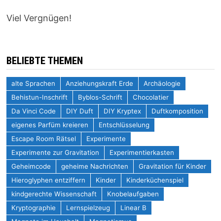
Viel Vergnügen!
BELIEBTE THEMEN
alte Sprachen
Anziehungskraft Erde
Archäologie
Behistun-Inschrift
Byblos-Schrift
Chocolatier
Da Vinci Code
DIY Duft
DIY Kryptex
Duftkomposition
eigenes Parfüm kreieren
Entschlüsselung
Escape Room Rätsel
Experimente
Experimente zur Gravitation
Experimentierkasten
Geheimcode
geheime Nachrichten
Gravitation für Kinder
Hieroglyphen entziffern
Kinder
Kinderküchenspiel
kindgerechte Wissenschaft
Knobelaufgaben
Kryptographie
Lernspielzeug
Linear B