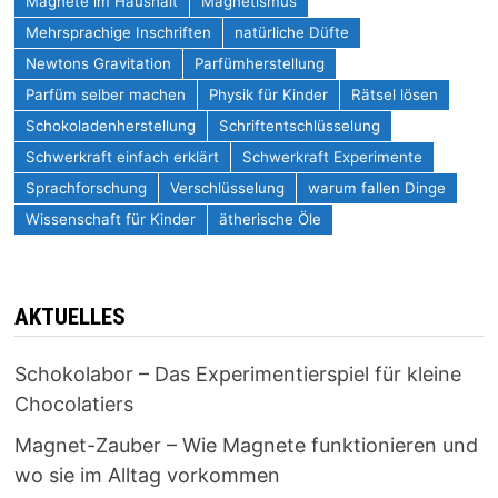
Magnete im Haushalt
Magnetismus
Mehrsprachige Inschriften
natürliche Düfte
Newtons Gravitation
Parfümherstellung
Parfüm selber machen
Physik für Kinder
Rätsel lösen
Schokoladenherstellung
Schriftentschlüsselung
Schwerkraft einfach erklärt
Schwerkraft Experimente
Sprachforschung
Verschlüsselung
warum fallen Dinge
Wissenschaft für Kinder
ätherische Öle
AKTUELLES
Schokolabor – Das Experimentierspiel für kleine
Chocolatiers
Magnet-Zauber – Wie Magnete funktionieren und
wo sie im Alltag vorkommen