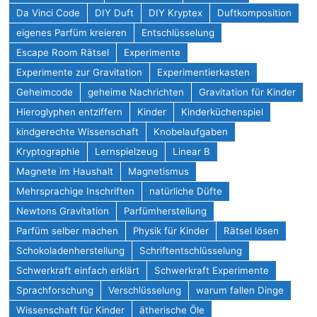
Da Vinci Code
DIY Duft
DIY Kryptex
Duftkomposition
eigenes Parfüm kreieren
Entschlüsselung
Escape Room Rätsel
Experimente
Experimente zur Gravitation
Experimentierkasten
Geheimcode
geheime Nachrichten
Gravitation für Kinder
Hieroglyphen entziffern
Kinder
Kinderküchenspiel
kindgerechte Wissenschaft
Knobelaufgaben
Kryptographie
Lernspielzeug
Linear B
Magnete im Haushalt
Magnetismus
Mehrsprachige Inschriften
natürliche Düfte
Newtons Gravitation
Parfümherstellung
Parfüm selber machen
Physik für Kinder
Rätsel lösen
Schokoladenherstellung
Schriftentschlüsselung
Schwerkraft einfach erklärt
Schwerkraft Experimente
Sprachforschung
Verschlüsselung
warum fallen Dinge
Wissenschaft für Kinder
ätherische Öle