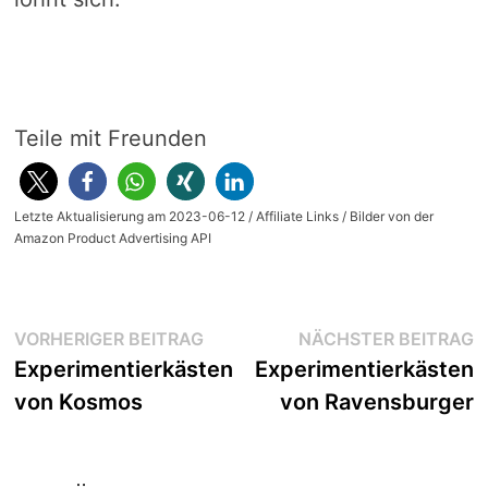
Teile mit Freunden
Letzte Aktualisierung am 2023-06-12 / Affiliate Links / Bilder von der
Amazon Product Advertising API
Beitragsnavigation
Vorheriger
N
VORHERIGER BEITRAG
NÄCHSTER BEITRAG
Beitrag:
B
Experimentierkästen
Experimentierkästen
von Kosmos
von Ravensburger