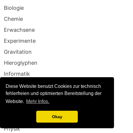
Biologie
Chemie
Erwachsene
Experimente
Gravitation
Hieroglyphen
Informatik
Kosmos
Diese Website benutzt Cookies zur technisch
fehlerfreien und optimierten Bereitstellung der
Lebensmittel
Website.
Mehr Infos.
Mikroskop
Okay
Optik
Physik