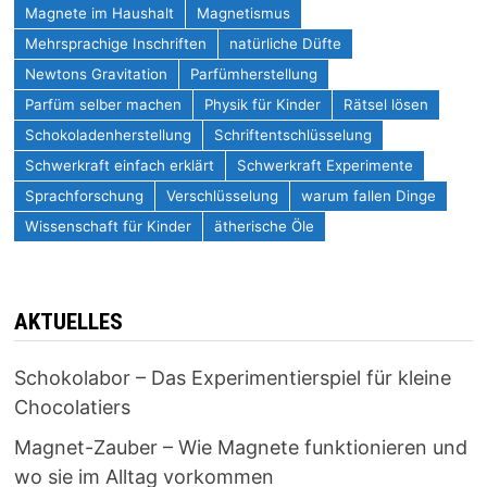
Magnete im Haushalt
Magnetismus
Mehrsprachige Inschriften
natürliche Düfte
Newtons Gravitation
Parfümherstellung
Parfüm selber machen
Physik für Kinder
Rätsel lösen
Schokoladenherstellung
Schriftentschlüsselung
Schwerkraft einfach erklärt
Schwerkraft Experimente
Sprachforschung
Verschlüsselung
warum fallen Dinge
Wissenschaft für Kinder
ätherische Öle
AKTUELLES
Schokolabor – Das Experimentierspiel für kleine
Chocolatiers
Magnet-Zauber – Wie Magnete funktionieren und
wo sie im Alltag vorkommen