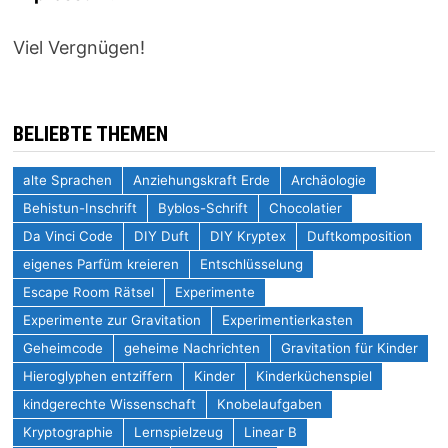
Viel Vergnügen!
BELIEBTE THEMEN
alte Sprachen
Anziehungskraft Erde
Archäologie
Behistun-Inschrift
Byblos-Schrift
Chocolatier
Da Vinci Code
DIY Duft
DIY Kryptex
Duftkomposition
eigenes Parfüm kreieren
Entschlüsselung
Escape Room Rätsel
Experimente
Experimente zur Gravitation
Experimentierkasten
Geheimcode
geheime Nachrichten
Gravitation für Kinder
Hieroglyphen entziffern
Kinder
Kinderküchenspiel
kindgerechte Wissenschaft
Knobelaufgaben
Kryptographie
Lernspielzeug
Linear B