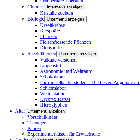
Erneuerbare Energien
Chemie
Untermenü anzeigen
Kristalle züchten
Biologie
Untermenü anzeigen
Urzeitkrebse
Biosphäre
Pflanzen
Fleischfressende Pflanzen
Dinosaurier
Spezialthemen
Untermenü anzeigen
Vulkane verstehen
Lippenstift
Astronomie und Weltraum
Schokolabor
Parfüm selbst herstellen – Die besten Angebote im
Schleimlabor
Wetterstation
Kryptex-Rätsel
Hieroglyphen
Alter
Untermenü anzeigen
Vorschulkinder
Teenager
Kinder
Experimentierkästen für Erwachsene
Anbieter