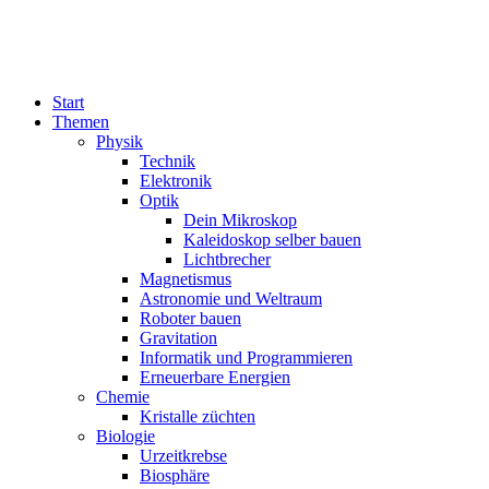
Start
Themen
Physik
Technik
Elektronik
Optik
Dein Mikroskop
Kaleidoskop selber bauen
Lichtbrecher
Magnetismus
Astronomie und Weltraum
Roboter bauen
Gravitation
Informatik und Programmieren
Erneuerbare Energien
Chemie
Kristalle züchten
Biologie
Urzeitkrebse
Biosphäre