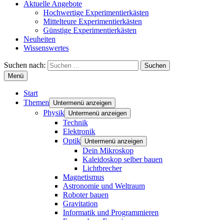
Aktuelle Angebote
Hochwertige Experimentierkästen
Mittelteure Experimentierkästen
Günstige Experimentierkästen
Neuheiten
Wissenswertes
Suchen nach:
Menü
Start
Themen
Untermenü anzeigen
Physik
Untermenü anzeigen
Technik
Elektronik
Optik
Untermenü anzeigen
Dein Mikroskop
Kaleidoskop selber bauen
Lichtbrecher
Magnetismus
Astronomie und Weltraum
Roboter bauen
Gravitation
Informatik und Programmieren