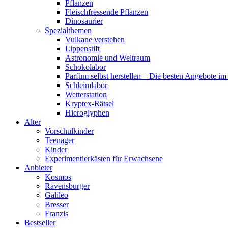
Pflanzen
Fleischfressende Pflanzen
Dinosaurier
Spezialthemen
Vulkane verstehen
Lippenstift
Astronomie und Weltraum
Schokolabor
Parfüm selbst herstellen – Die besten Angebote im
Schleimlabor
Wetterstation
Kryptex-Rätsel
Hieroglyphen
Alter
Vorschulkinder
Teenager
Kinder
Experimentierkästen für Erwachsene
Anbieter
Kosmos
Ravensburger
Galileo
Bresser
Franzis
Bestseller