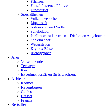
Pflanzen
Fleischfressende Pflanzen
Dinosaurier
Spezialthemen
Vulkane verstehen
Lippenstift
Astronomie und Weltraum
Schokolabor
Parfüm selbst herstellen – Die besten Angebote im
Schleimlabor
Wetterstation
Kryptex-Rätsel
Hieroglyphen
Alter
Vorschulkinder
Teenager
Kinder
Experimentierkästen für Erwachsene
Anbieter
Kosmos
Ravensburger
Galileo
Bresser
Franzis
Bestseller