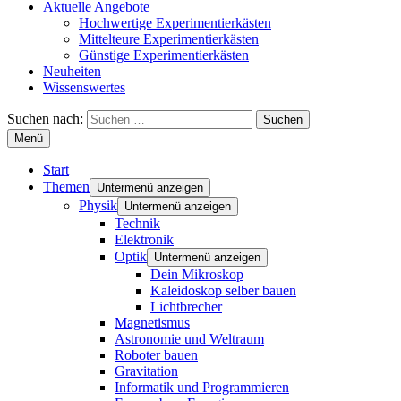
Aktuelle Angebote
Hochwertige Experimentierkästen
Mittelteure Experimentierkästen
Günstige Experimentierkästen
Neuheiten
Wissenswertes
Suchen nach:
Menü
Start
Themen
Untermenü anzeigen
Physik
Untermenü anzeigen
Technik
Elektronik
Optik
Untermenü anzeigen
Dein Mikroskop
Kaleidoskop selber bauen
Lichtbrecher
Magnetismus
Astronomie und Weltraum
Roboter bauen
Gravitation
Informatik und Programmieren