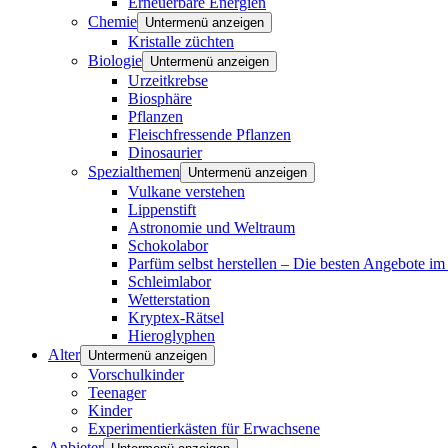
Erneuerbare Energien
Chemie
Untermenü anzeigen
Kristalle züchten
Biologie
Untermenü anzeigen
Urzeitkrebse
Biosphäre
Pflanzen
Fleischfressende Pflanzen
Dinosaurier
Spezialthemen
Untermenü anzeigen
Vulkane verstehen
Lippenstift
Astronomie und Weltraum
Schokolabor
Parfüm selbst herstellen – Die besten Angebote im
Schleimlabor
Wetterstation
Kryptex-Rätsel
Hieroglyphen
Alter
Untermenü anzeigen
Vorschulkinder
Teenager
Kinder
Experimentierkästen für Erwachsene
Anbieter