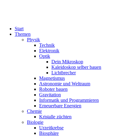
Start
Themen
Physik
Technik
Elektronik
Optik
Dein Mikroskop
Kaleidoskop selber bauen
Lichtbrecher
Magnetismus
Astronomie und Weltraum
Roboter bauen
Gravitation
Informatik und Programmieren
Erneuerbare Energien
Chemie
Kristalle züchten
Biologie
Urzeitkrebse
Biosphäre