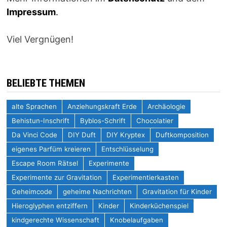
Impressum
.
Viel Vergnügen!
BELIEBTE THEMEN
alte Sprachen
Anziehungskraft Erde
Archäologie
Behistun-Inschrift
Byblos-Schrift
Chocolatier
Da Vinci Code
DIY Duft
DIY Kryptex
Duftkomposition
eigenes Parfüm kreieren
Entschlüsselung
Escape Room Rätsel
Experimente
Experimente zur Gravitation
Experimentierkasten
Geheimcode
geheime Nachrichten
Gravitation für Kinder
Hieroglyphen entziffern
Kinder
Kinderküchenspiel
kindgerechte Wissenschaft
Knobelaufgaben