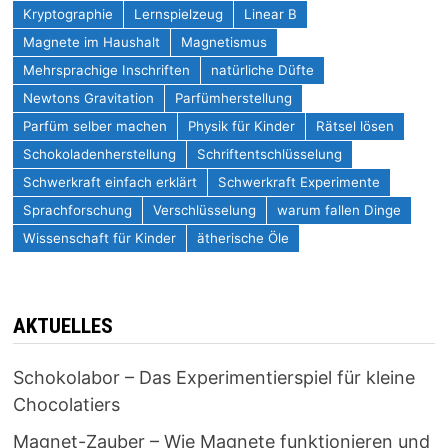
Kryptographie
Lernspielzeug
Linear B
Magnete im Haushalt
Magnetismus
Mehrsprachige Inschriften
natürliche Düfte
Newtons Gravitation
Parfümherstellung
Parfüm selber machen
Physik für Kinder
Rätsel lösen
Schokoladenherstellung
Schriftentschlüsselung
Schwerkraft einfach erklärt
Schwerkraft Experimente
Sprachforschung
Verschlüsselung
warum fallen Dinge
Wissenschaft für Kinder
ätherische Öle
AKTUELLES
Schokolabor – Das Experimentierspiel für kleine
Chocolatiers
Magnet-Zauber – Wie Magnete funktionieren und