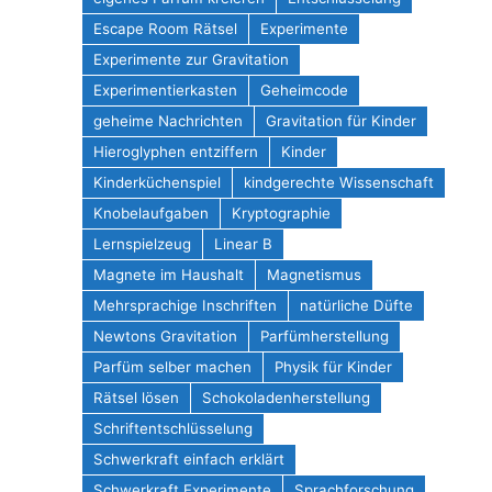
Escape Room Rätsel
Experimente
Experimente zur Gravitation
Experimentierkasten
Geheimcode
geheime Nachrichten
Gravitation für Kinder
Hieroglyphen entziffern
Kinder
Kinderküchenspiel
kindgerechte Wissenschaft
Knobelaufgaben
Kryptographie
Lernspielzeug
Linear B
Magnete im Haushalt
Magnetismus
Mehrsprachige Inschriften
natürliche Düfte
Newtons Gravitation
Parfümherstellung
Parfüm selber machen
Physik für Kinder
Rätsel lösen
Schokoladenherstellung
Schriftentschlüsselung
Schwerkraft einfach erklärt
Schwerkraft Experimente
Sprachforschung