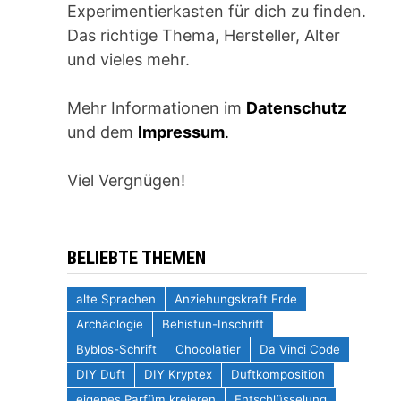
Experimentierkasten für dich zu finden.
Das richtige Thema, Hersteller, Alter
und vieles mehr.
Mehr Informationen im
Datenschutz
und dem
Impressum
.
Viel Vergnügen!
BELIEBTE THEMEN
alte Sprachen
Anziehungskraft Erde
Archäologie
Behistun-Inschrift
Byblos-Schrift
Chocolatier
Da Vinci Code
DIY Duft
DIY Kryptex
Duftkomposition
eigenes Parfüm kreieren
Entschlüsselung