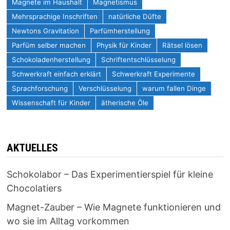
Magnete im Haushalt
Magnetismus
Mehrsprachige Inschriften
natürliche Düfte
Newtons Gravitation
Parfümherstellung
Parfüm selber machen
Physik für Kinder
Rätsel lösen
Schokoladenherstellung
Schriftentschlüsselung
Schwerkraft einfach erklärt
Schwerkraft Experimente
Sprachforschung
Verschlüsselung
warum fallen Dinge
Wissenschaft für Kinder
ätherische Öle
AKTUELLES
Schokolabor – Das Experimentierspiel für kleine
Chocolatiers
Magnet-Zauber – Wie Magnete funktionieren und
wo sie im Alltag vorkommen