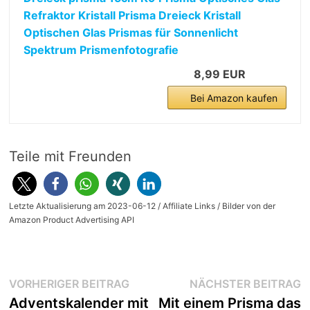
Refraktor Kristall Prisma Dreieck Kristall
Optischen Glas Prismas für Sonnenlicht
Spektrum Prismenfotografie
8,99 EUR
Bei Amazon kaufen
Teile mit Freunden
Letzte Aktualisierung am 2023-06-12 / Affiliate Links / Bilder von der
Amazon Product Advertising API
Beitragsnavigation
Vorheriger
N
VORHERIGER BEITRAG
NÄCHSTER BEITRAG
Beitrag:
B
Adventskalender mit
Mit einem Prisma das