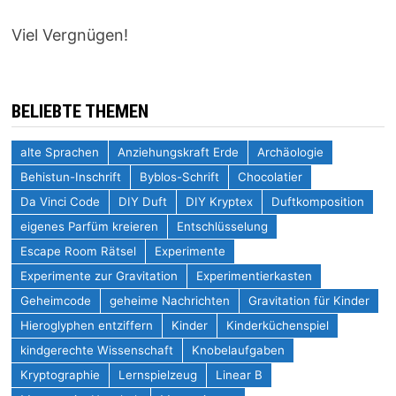
Viel Vergnügen!
BELIEBTE THEMEN
alte Sprachen
Anziehungskraft Erde
Archäologie
Behistun-Inschrift
Byblos-Schrift
Chocolatier
Da Vinci Code
DIY Duft
DIY Kryptex
Duftkomposition
eigenes Parfüm kreieren
Entschlüsselung
Escape Room Rätsel
Experimente
Experimente zur Gravitation
Experimentierkasten
Geheimcode
geheime Nachrichten
Gravitation für Kinder
Hieroglyphen entziffern
Kinder
Kinderküchenspiel
kindgerechte Wissenschaft
Knobelaufgaben
Kryptographie
Lernspielzeug
Linear B